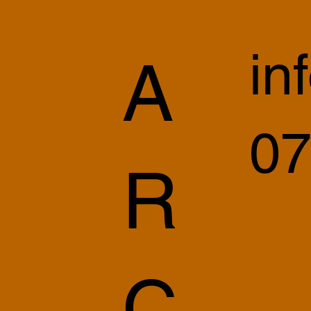
in
A
07
R
C