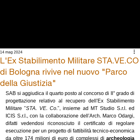
ARCHITETTURA
INGEGNERIA
INTEGRATA
14 mag 2024
L'Ex Stabilimento Militare STA.VE.CO
di Bologna rivive nel nuovo "Parco
della Giustizia"
SAB si aggiudica il quarto posto al concorso di II° grado di 
progettazione relativo al recupero dell'Ex Stabilimento 
Militare "
STA. VE. Co
.", insieme ad MT Studio S.r.l. ed 
ICIS S.r.l., con la collaborazione dell'Arch. Marco Odargi, 
difatti vedendosi riconosciuto il certificato di regolare 
esecuzione per un progetto di fattibilità tecnico-economica 
da oltre 174 milioni di euro di complessi di 
archeologia 