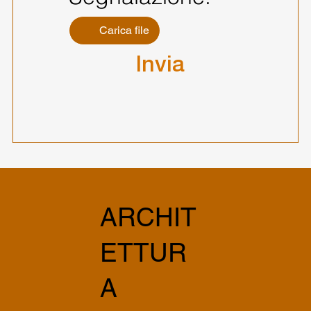
Carica file
Invia
ARCHIT
ETTUR
A