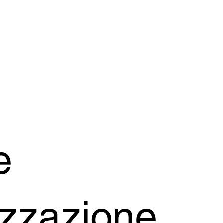
e
izzazione