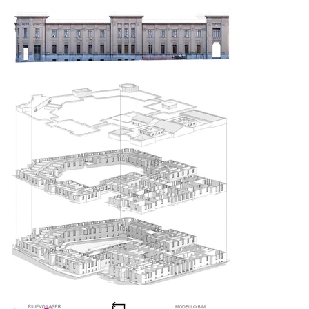
sostituzione di alcuni infissi in copertura e con un rivestimento dei 
muri perimetrali della palazzina uffici con un sistema di isolamento 
esterno, oltre agli interventi di riqualificazione energetica sulla 
componente impiantistica di entrambi gli edifici. La realizzazione di 
un impianto fotovoltaico, installato sulla copertura piana del palazzo 
storico, con la previsione di pannelli montati ad isole e non in zona 
continua per smorzare l'impatto visivo dall'alto, e con 
un'inclinazione tale da non essere visibile dal la strada