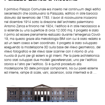
Il primitivo Palazzo Comunale era inserito nel continuum degli edifici 
seicenteschi che costituivano la Palazzata, edificio in stile barocco 
distrutto dal terremoto del 1783. I lavori di ricostruzione iniziarono 
nel dicembre 1914 sotto la direzione dell'architetto palermitano 
Antonio Zanca e finirono nel 1924; l'edificio è in stile neoclassico e 
si estende su una superficie di circa 12.000 mq. Il progetto è stato 
il primo ad essere pienamente realizzato durante l'emergenza Covid-
19, ma questo grazie alla metodologia BIM con cui è stato redatto e 
ad un team coeso e ben coordinato. Il progetto è stato sviluppato 
eseguendo la modellazione 3D sulla base del rilievo geometrico, del 
rilievo fotografico e del rilievo laser scanner con il ritorno di una 
nuvola di punti per gli esterni e gli interni. Per la parte architettonica 
sono stati sviluppati due modelli georeferenziati; uno per l'edificio 
storico e l'altro per l'edificio. Si è quindi proceduto alla 
modellazione 3D delle principali componenti, tra cui pareti esterne 
ed interne, rampe di scale, vani, ascensori, solai intermedi e di 
copertura, finestre, porte e parapetti, che ha reso possibile un 
ottimo lavoro coordinato tra progettisti ed impiantisti. Il progetto ha 
voluto e doveva coniugare l'esigenza di efficienza energetica con la 
tutela dell'edificio vincolato, aumentandone il valore patrimoniale, 
migliorandone il comfort lavorativo e ambientale. Si è deciso di 
intervenire sulla componente edile con la sostituzione degli infissi 
esterni, rispettando fedelmente il prospetto originario, con la 