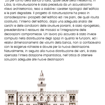
'20 per conto della Banca d'Italia, quale sede della medesima, in 
Libia; la ristrutturazione è stata preceduta da un accuratissimo 
rilievo architettonico, teso a stabilire i caratteri tipologici dell'edificio 
e le parti degradate. Il progetto di ristrutturazione ha preso in 
considerazione i prospetti dell'edificio ed i tre piani, dei quali risulta 
costituito; l'interno dell'edificio, dopo una adeguata analisi dei 
carichi e delle condizioni delle strutture portanti, è stato riprogettato, 
prevedendone il restauro dei mosaici e l'integrazione delle 
decorazioni compromesse. Un lavoro più accurato è stato invece 
compiuto nella distribuzione degli spazi in quanto le funzioni, ed i 
relativi dimensionamenti dei volumi della banca, non si confacevano 
con le esigenze richieste e dovute per la nuova destinazione. 
Naturalmente, in seguito alla nuova distribuzione dei vani, è stata 
ripensata l'intera dotazione impiantistica, nell'ottica di ottenere 
soluzioni adeguate alle nuove destinazioni