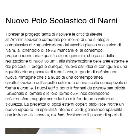
Nuovo Polo Scolastico di Narni
Il presente progetto tenta di risolvere le criticità rilevate 
all’Amministrazione comunale per mezzo di una strategia 
complessiva di riorganizzazione del vecchio plesso scolastico di 
Narni, arrichendolo di servizi mancanti e, al contempo, 
proponendone una riqualificazione generale, che passi dalla 
realizzazione di nuovi volumi, alla risistemazione delle aree esterne e 
dei percorsi. Il progetto dunque, muove dall’idea di configurare una 
riqualificazione generale di tutta l’area, in grado di definire una 
nuova immagine che sia frutto di una contemporanea 
caratterizzazione dell’aspetto esterno e di una scelta consapevole di 
forme e cromie. I nuovi edifici sono informati da grande semplicità 
funzionale e formale e le loro forme curvilinee definiscono 
un’atmosfera maggiormente ludica e infondo un carattere di 
sicurezza. La presenza di spazi esterni coperti stabilisce inoltre un 
nuovo rapporto fra spazialità interne e verdi, generando spazialità 
che invitano alla sosta e, nei fatti, forniscono il plesso di spazi di 
aggregazione, per il gioco e la didattica, attraverso una visione 
fresca ed innovativa, pur senza dimenticare le preesistenze 
adiacenti, instaurando con esse un dialogo che punta 