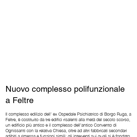
Nuovo complesso polifunzionale
a Feltre
Il complesso edilizio dell' ex Ospedale Psichiatrico di Borgo Ruga, a 
Feltre, è costituito da tre edifici risalenti alla metà del secolo scorso, 
un edificio più antico e il complesso dell'antico Convento di 
Ognissanti con la relativa Chiesa, oltre ad altri fabbricati secondari 
adibiti a rimessa e funzioni simili; gli interventi sui quali si è fondato 