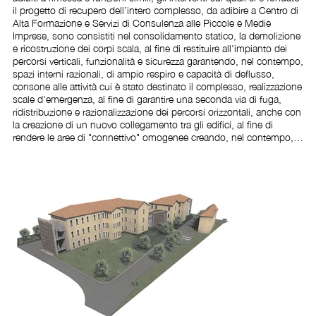
il progetto di recupero dell’intero complesso, da adibire a Centro di 
Alta Formazione e Servizi di Consulenza alle Piccole e Medie 
Imprese, sono consistiti nel consolidamento statico, la demolizione 
e ricostruzione dei corpi scala, al fine di restituire all'impianto dei 
percorsi verticali, funzionalità e sicurezza garantendo, nel contempo, 
spazi interni razionali, di ampio respiro e capacità di deflusso, 
consone alle attività cui è stato destinato il complesso, realizzazione 
scale d'emergenza, al fine di garantire una seconda via di fuga, 
ridistribuzione e razionalizzazione dei percorsi orizzontali, anche con 
la creazione di un nuovo collegamento tra gli edifici, al fine di 
rendere le aree di "connettivo" omogenee creando, nel contempo, 
spazi in cui ci si possa orientare con rapidità ed in cui trovano 
ubicazione, al piano rialzato, piccole aree per la sosta ed il ritrovo, 
nonché la messa in sicurezza di tutte le aree destinate ad attività 
didattiche, laboratorio e ricerca. Nella progettazione si è 
considerato, innanzi tutto, che i fabbricati sono soggetti, per il 
valore storico, al vincolo della Soprintendenza e si è mirato alla 
conservazione degli aspetti architettonici e strutturali, laddove gli 
stessi sono stati ritenuti congrui con le vigenti normative e con la 
nuova destinazione d'uso.