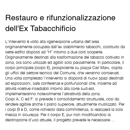
Restauro e rifunzionalizzazione
dell'Ex Tabacchificio
L’intervento è volto alla rigenerazione urbana dell’area 
originariamente occupata dall’ex stabilimento tabacchi, costituito da 
sette edifici disposti ad “H” intorno a due corti scoperte. 
Originariamente destinati alla trasformazione del tabacco coltivato in 
zona, ora sono utilizzati ed agibili solo parzialmente. In particolare, il 
corpo principale (corpo E), prospiciente su piazza Carl Marx, ospita 
gli uffici del settore tecnico del Comune, che verranno conservati. 

Una volta completato l’intervento si disporrà di nuovi spazi destinati 
ad esposizioni, sale conferenze e polifunzionali che, insieme ad 
attività ricettive insediabili intorno alla corte sud-est, 
implementeranno notevolmente l’attrattività della zona. 

Corpi A, C ed F: si prevede il consolidamento strutturale, così da 
rendere agibile anche il piano superiore, attualmente inutilizzato. Per 
i corpi B e D, come richiesto dalla committenza, si realizzerà la sola 
messa in sicurezza. Per il corpo E, pur non modificandosi la 
destinazione d’uso attuale, il progetto prevede le necessarie 
trasformazioni atte a rendere gli spazi funzionali ed adeguati alle 