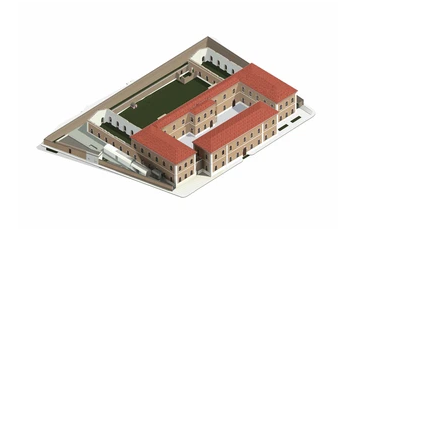
COMMITTENTE
Comune di Comiso
ANNO
2024
PRESTAZIONE EFFETTUATA
Progetto definitivo ed esecutivo, CSP.