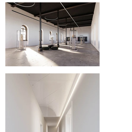
attività insediate (uffici comunali): vengono eliminate le 
superfetazioni, avvenute nel tempo, che alterano la configurazione e 
la spazialità originaria del manufatto; si ridimensioneranno le 
partizioni interne degli uffici che attualmente rompono la spazialità 
originaria delle volte.