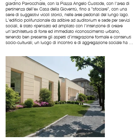
giardino Parrocchiale, con la Piazza Angelo Custode, con l'area di 
pertinenza dell'ex Casa della Gioventù, fino a "sfociare", con una 
serie di suggestivi vicoli storici, nelle aree pedonali del lungo lago. 
L'edificio polifunzionale da adibire ad auditorium e sede per servizi 
sociali, è stato ripensato ed ampliato con l'intenzione di creare 
un'architettura di forte ed immediato riconoscimento urbano, 
tenendo ben presente gli aspetti d'integrazione formale e contenuti 
socio-culturali; un luogo di incontro e di aggregazione sociale ha 
bisogno di un'immagine caratterizzante ed univoca ma, allo stesso 
tempo, di una scala conviviale e controllabile, specie per poter 
creare la giusta atmosfera per il successo delle attività ricreative e 
ricettive.