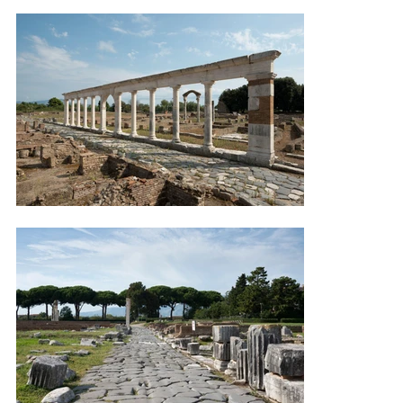
storia e cultura. Gli interventi volti alla valorizzazione del tracciato 
prevedono opere volte alla messa in sicurezza del cammino, la 
progettazione di ponti e passerelle che consentano di attraversare 
corsi d’acqua o strade ad alta percorrenza, e l’inserimento di nuova 
vegetazione, che consentirà al camminatore di individuare la “vera” 
via Appia quando le tracce della regina viarum risulteranno poco 
visibili o nulle. Lungo il cammino, sono state predisposte varie aree 
di sosta dotate di totem, elemento di design ed informazione fulcro 
del progetto della segnaletica brand identity del progetto di 
musealizzazione. 

Parlano di noi: Ministero della Cultura al link

 https://www.camminodellappia.it/2021/01/19/parte-la-
progettazione-del-cammino-dellappia-antica/#more-8789