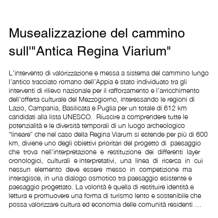
Musealizzazione del cammino
sull'"Antica Regina Viarium"
L’intervento di valorizzazione e messa a sistema del cammino lungo 
l’antico tracciato romano dell’Appia è stato individuato tra gli 
interventi di rilievo nazionale per il rafforzamento e l’arricchimento 
dell’offerta culturale del Mezzogiorno, interessando le regioni di 
Lazio, Campania, Basilicata e Puglia per un totale di 612 km 
candidati alla lista UNESCO.  Riuscire a comprendere tutte le 
potenzialità e le diversità temporali di un luogo archeologico 
“lineare” che nel caso della Regina Viarum si estende per più di 600 
km, diviene uno degli obiettivi prioritari del progetto di  paesaggio  
che  trova  nell’interpretazione  e  restituzione  dei  differenti  layer  
cronologici,  culturali  e interpretativi,  una  linea  di  ricerca  in  cui  
nessun  elemento  deve  essere  messo  in  competizione  ma 
interagisce, in una dialogo osmotico tra paesaggio esistente e 
paesaggio progettato. La volontà è quella di restituire identità e 
lettura e promuovere una forma di turismo lento e sostenibile che 
possa valorizzare cultura ed economia delle comunità residenti 
lungo il percorso: un museo diffuso tra archeologia, monumenti, 