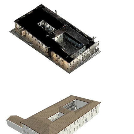
di fatto, accuratamente riportata in ambiente BIM ed arricchita dalle 
procedure di verifica tramite rilievo fotogrammetrico e nuvola di 
punti 3D da cui è stato possibile estrapolare fotopiani e sezioni 
prospettiche.