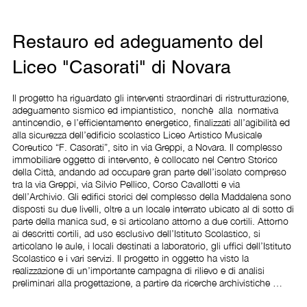
Restauro ed adeguamento del
Liceo "Casorati" di Novara
Il progetto ha riguardato gli interventi straordinari di ristrutturazione, 
adeguamento sismico ed impiantistico,  nonchè  alla  normativa 
antincendio, e l’efficientamento energetico, finalizzati all’agibilità ed 
alla sicurezza dell’edificio scolastico Liceo Artistico Musicale 
Coreutico “F. Casorati”, sito in via Greppi, a Novara. Il complesso 
immobiliare oggetto di intervento, è collocato nel Centro Storico 
della Città, andando ad occupare gran parte dell’isolato compreso 
tra la via Greppi, via Silvio Pellico, Corso Cavallotti e via 
dell’Archivio. Gli edifici storici del complesso della Maddalena sono 
disposti su due livelli, oltre a un locale interrato ubicato al di sotto di 
parte della manica sud, e si articolano attorno a due cortili. Attorno 
ai descritti cortili, ad uso esclusivo dell’Istituto Scolastico, si 
articolano le aule, i locali destinati a laboratorio, gli uffici dell’Istituto 
Scolastico e i vari servizi. Il progetto in oggetto ha visto la 
realizzazione di un’importante campagna di rilievo e di analisi 
preliminari alla progettazione, a partire da ricerche archivistiche 
storico-artistiche fino all’analisi strutturale e morfologica dello stato 