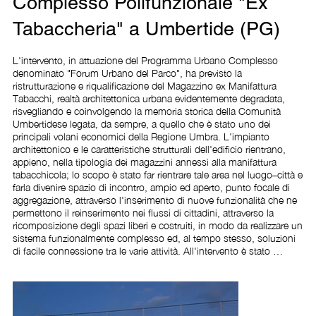
Complesso Polifunzionale "Ex
Tabaccheria" a Umbertide (PG)
L'intervento, in attuazione del Programma Urbano Complesso 
denominato "Forum Urbano del Parco", ha previsto la 
ristrutturazione e riqualificazione del Magazzino ex Manifattura 
Tabacchi, realtà architettonica urbana evidentemente degradata, 
risvegliando e coinvolgendo la memoria storica della Comunità 
Umbertidese legata, da sempre, a quello che è stato uno dei 
principali volani economici della Regione Umbra. L'impianto 
architettonico e le caratteristiche strutturali dell'edificio rientrano, 
appieno, nella tipologia dei magazzini annessi alla manifattura 
tabacchicola; lo scopo è stato far rientrare tale area nel luogo–città e 
farla divenire spazio di incontro, ampio ed aperto, punto focale di 
aggregazione, attraverso l'inserimento di nuove funzionalità che ne 
permettono il reinserimento nei flussi di cittadini, attraverso la 
ricomposizione degli spazi liberi e costruiti, in modo da realizzare un 
sistema funzionalmente complesso ed, al tempo stesso, soluzioni 
di facile connessione tra le varie attività. All'intervento è stato 
assegnato il compito di dare un'identità formale e funzionale, chiara 
e riconoscibile; dal punto di vista costruttivo si è scelto di 
recuperare in toto l'archeologia industriale dell'ex magazzino 
tabacchi, poiché architettura già integrata nel contesto urbano ed 
emblema della memoria storica del territorio. Gli spazi interni sono 