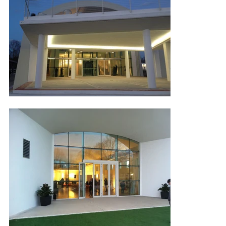
stati riorganizzati in funzione dei potenziali utilizzi, mantenendo i 
caratteri formali e limitando al minimo le opere interne; all'interno 
hanno trovato posto una sala polivalente, posta al piano terra, 
lasciata interamente fruibile e libera, ed un piano soppalcato. 
L'accesso a questo piano è garantito da due scale a rampa unica e 
da un ascensore posto sul fronte Sud-Ovest; da questo piano è 
infine permesso l'accesso alla terrazza panoramica, ricavata sulla 
copertura piana della piattaforma porticata dell'edificio. L'intervento 
ha ottenuto la certificazione "Barriere Zero" e la classe energetica 
"A".