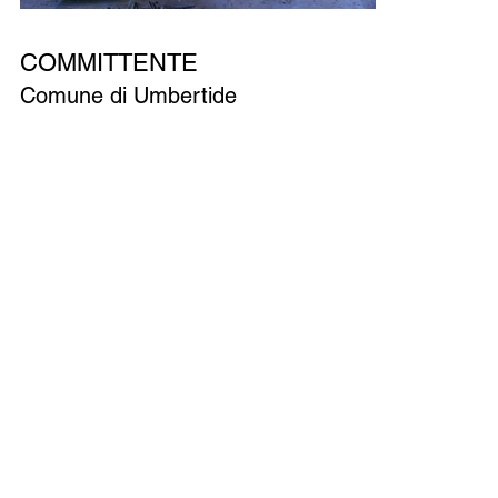
COMMITTENTE
Comune di Umbertide
ANNO
2010 – 2014
PRESTAZIONE EFFETTUATA
Progetto preliminare, definitivo ed esecutivo,
CSP, direzione lavori, CSE
IMPORTO DELL'OPERA
SOGGETTO INCARICATO
SAB architettura e ingegneria integrata S.r.l.
(capogruppo), Studio Massimo Mariani,
Nuovomodo S.r.l., Studio Raschi