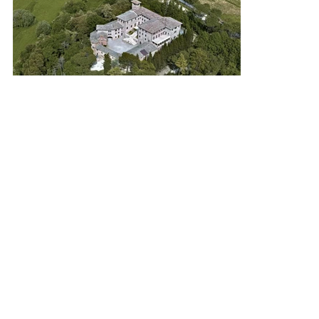
COMMITTENTE
Fondazione per l'Istruzione Agraria
ANNO
2004 – 2006
PRESTAZIONE EFFETTUATA
Progetto preliminare, definitivo ed esecutivo,
CSP, direzione lavori
IMPORTO DELL'OPERA