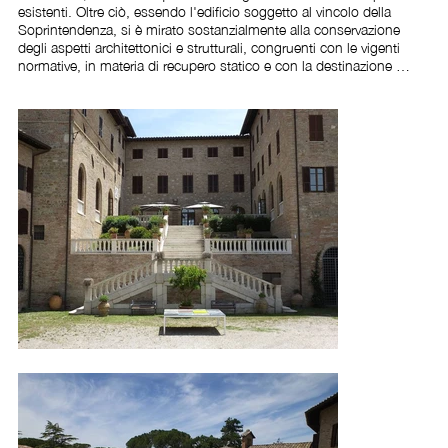
esistenti. Oltre ciò, essendo l'edificio soggetto al vincolo della 
Soprintendenza, si è mirato sostanzialmente alla conservazione 
degli aspetti architettonici e strutturali, congruenti con le vigenti 
normative, in materia di recupero statico e con la destinazione 
d'uso; l'articolazione delle attività di progetto sono state suddivise 
in aree funzionali ben distinte quali, l'area museale al primo livello, 
l'area didattica al secondo livello, l'area di ristoro e tempo libero al 
terzo livello e l'area di accoglienza al quarto e quinto livello.

Credits foto: FAI Luoghi del silenzio - Rocca Casalina Resort