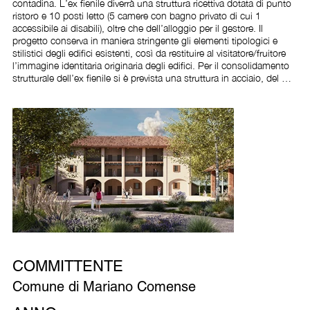
contadina. L’ex fienile diverrà una struttura ricettiva dotata di punto 
ristoro e 10 posti letto (5 camere con bagno privato di cui 1 
accessibile ai disabili), oltre che dell’alloggio per il gestore. Il 
progetto conserva in maniera stringente gli elementi tipologici e 
stilistici degli edifici esistenti, così da restituire al visitatore/fruitore 
l’immagine identitaria originaria degli edifici. Per il consolidamento 
strutturale dell’ex fienile si è prevista una struttura in acciaio, del 
tutto autonoma della muratura esistente, a sostegno dei nuovi solai 
che avranno comunque orditura secondaria in legno, con travi e 
tavolato a vista. La superfetazione in mattoni addossata alla parete 
sud dell’ex stalla, probabilmente un tempo adibita a pollaio, verrà 
demolita e, ricostruito un nuovo volume di identica sagoma, 
destinato a contenere serbatoi dell’acqua calda sanitaria, contatori, 
batterie di accumulo e inverter. L’esile struttura in acciaio sarà 
interamente rivestita, in facciata come in copertura, con lastre 
d’acciaio corten (alcune traforate con motivo grafico ripreso dai 
mattoni forati della facciata esistente), di dimensione variabile, così 
da ricordare le assi di legno delle partizioni esterne dei vecchi fienili. 
Nell’ottica della sostenibilità ambientale, a cui è ispirato tutto il 
progetto e, nel rispetto delle disposizioni del PNRR, è stata 
impiegata una tecnologia green per la climatizzazione degli edifici, 
COMMITTENTE
prevedendo un impianto a fluido refrigerante variabile (VRF), ad 
elevata efficienza energetica, che permette di risparmiare sul 
Comune di Mariano Comense
consumo di energia primaria senza emissioni climalteranti.
