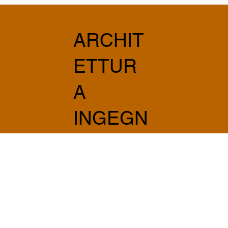
ARCHIT
ETTUR
A
INGEGN
ERIA
INTEGR
ATA