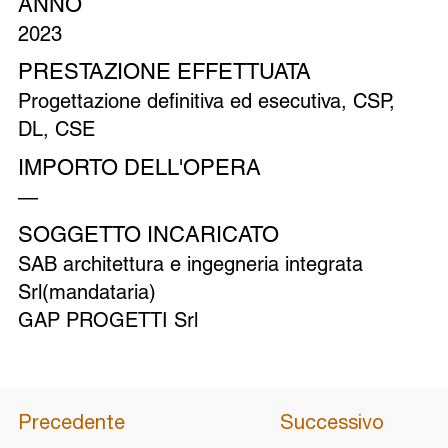
ANNO
Credits render: Matteo Margutti visual artist
2023
PRESTAZIONE EFFETTUATA
Progettazione definitiva ed esecutiva, CSP,
DL, CSE
IMPORTO DELL'OPERA
—
SOGGETTO INCARICATO
SAB architettura e ingegneria integrata
Srl(mandataria)
GAP PROGETTI Srl
Precedente
Successivo